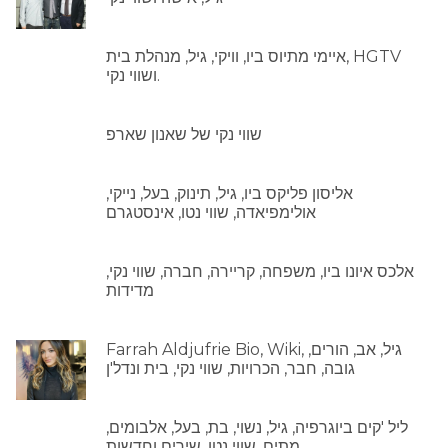
איימי מתיוס ביו, וויקי, גיל, מנהלת בית, HGTV
ושווי נקי.
שווי נקי של שאנון שארפ
אליסון פליקס ביו, גיל, תינוק, בעל, נייקי,
אולימפיאדה, שווי נטו, אינסטגרם
אלכס איונו ביו, משפחה, קריירה, חברה, שווי נקי,
מדידות
Farrah Aldjufrie Bio, Wiki, גיל, אב, הורים,
גובה, חבר, הכרויות, שווי נקי, בית ונדל'ן
ליל 'קים ביוגרפיה, גיל, נשוי, בת, בעל, אלבומים,
מתים, שווי נטו, שירים וחדשות