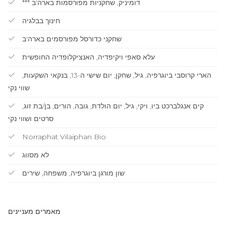
*** דומיניק, שחקניות מפורסמות בארה'ב
חינוך בבלגיה
שחקני כדורסל מפורסמים בארה'ב
עלא סאפי ויקיפדיה, האנציקלופדיה החופשית
הארי קרוסבי ביוגרפיה, גיל, שחקן, יום שישי ה-13, בנקאי השקעות,
שווי נקי
קים אנגלברכט ביו, ויקי, גיל, יום הולדת, גובה, הורים, בן/בת זוג,
סרטים ושווי נקי
Norraphat Vilaiphan Bio
לא מסווג
שון מורגן ביוגרפיה, משפחה, שירים
מאמרים מעניינים