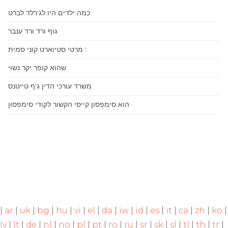
כמה ילדים היו לג'רלד לברט
גוף ורד ורד ענבר
מרטי סטיוארט קוני סמית '
שהוא קופר יקר נשוי
משרד עורכי הדין ג'ף טייטנס
הוא סימפסון קייסי הקשור לקודי סימפסון
|
ar
|
uk
|
bg
|
hu
|
vi
|
el
|
da
|
iw
|
id
|
es
|
it
|
ca
|
zh
|
ko
|
lv
|
lt
|
de
|
nl
|
no
|
pl
|
pt
|
ro
|
ru
|
sr
|
sk
|
sl
|
tl
|
th
|
tr
|